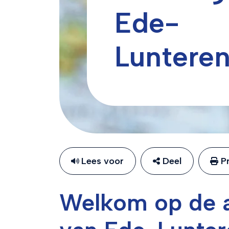
Ede-
Luntere
Lees voor
Deel
Pr
Welkom op de a