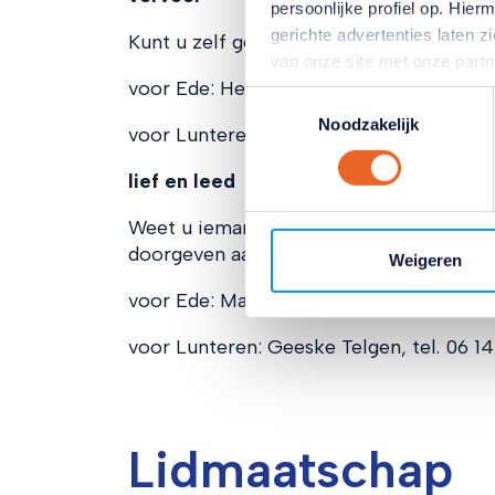
persoonlijke profiel op. Hi
gerichte advertenties laten 
Kunt u zelf geen vervoer regelen naar b
van onze site met onze part
voor Ede: Hermien Enserink, tel 0318 - 
combineren met andere inform
Toestemmingsselectie
hun services. Verandert u l
Noodzakelijk
voor Lunteren: Geeske Telgen, tel. 06 14
klikken op het blauwe icoontj
Lees hierover meer in ons
pr
lief en leed
Weet u iemand met wie we kunnen meele
doorgeven aan:
Weigeren
voor Ede: Marja van ’t Hoff, tel. 0318-6
voor Lunteren: Geeske Telgen, tel. 06 14
Lidmaatschap