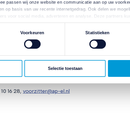
ermee passen wij onze website en communicatie aan op uw voorke
zien op basis van uw recente internetgedrag. Ook delen we mogeli
ijeenkomsten:
ners voor social media, adverteren en analyse. Deze partners 
613401
atie die u aan ze heeft verstrekt of die ze hebben verzameld o
ater van gedachten? U kunt uw voorkeuren aanpassen of uw toes
Voorkeuren
Statistieken
 10 16 28,
voorzitter@ap-el.nl
e linksonder.
ivacybeleid
en
cookiebeleid
.
ven, wilt u dan telefoonnummer en/of e-mailadres
Selectie toestaan
3 48 16,
activiteiten@ap-el.nl
 10 16 28,
voorzitter@ap-el.nl