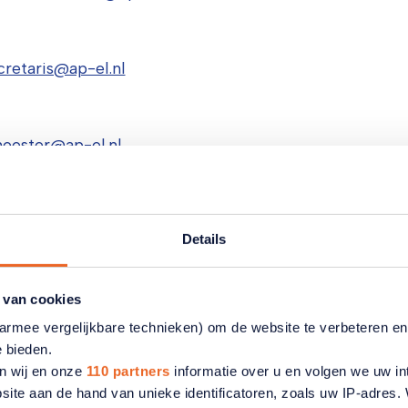
cretaris@ap-el.nl
eester@ap-el.nl
nistratie@ap-el.nl
Details
teiten@ap-el.nl
 van cookies
lid@ap-el.nl
aarmee vergelijkbare technieken) om de website te verbeteren e
e bieden.
Lunteren
n wij en onze
110 partners
informatie over u en volgen we uw in
site aan de hand van unieke identificatoren, zoals uw IP-adres