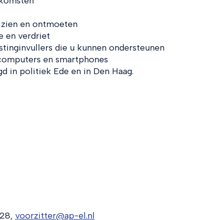
nkomsten
r zien en ontmoeten
e en verdriet
astinginvullers die u kunnen ondersteunen
 computers en smartphones
 in politiek Ede en in Den Haag.
 28,
voorzitter@ap-el.nl