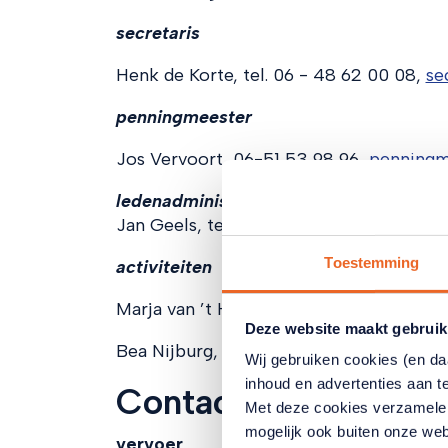
secretaris
Henk de Korte, tel. 06 - 48 62 00 08,
se
penningmeester
Jos Vervoort, 06-51 53 98 96,
penningm
ledenadministratie
Jan Geels, tel. 0318- 65 57 12,
ledenadmi
Toestemming
activiteiten
Marja van ’t Hoff, 0318-63 48 16,
activi
Deze website maakt gebruik
Bea Nijburg, tel: 06-40255797,
bestuurs
Wij gebruiken cookies (en d
inhoud en advertenties aan t
Contactpersonen in 
Met deze cookies verzamele
mogelijk ook buiten onze web
vervoer