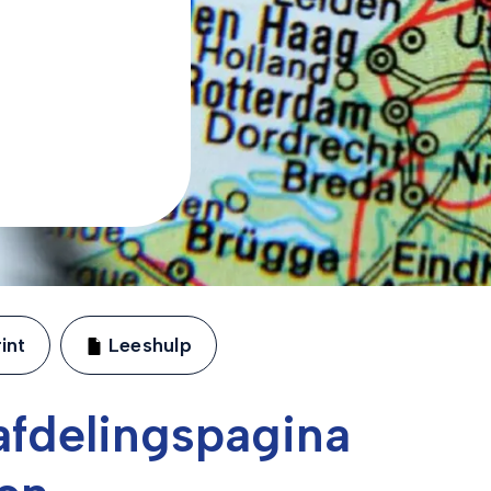
n
int
Leeshulp
fdelingspagina