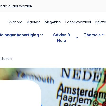
chtig ouder worden
Over ons
Agenda
Magazine
Ledenvoordeel
Nalat
Belangenbehartiging
Advies &
Thema's
Hulp
nteren