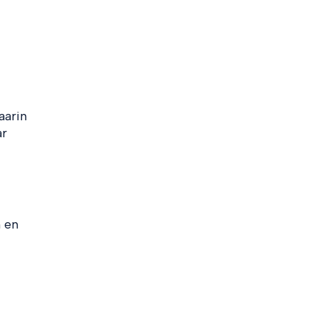
aarin
ar
n en